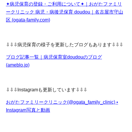
✦病児保育の登録・ご利用について✦｜おがたファミリ
ークリニック 病児・病後児保育 doudou｜名古屋市守山
区 (ogata-family.com)
⇩⇩⇩病児保育の様子を更新したブログもあります⇩⇩⇩
ブログ記事一覧｜病児保育室doudouのブログ
(ameblo.jp)
⇩⇩⇩Instagramも更新しています⇩⇩⇩
おがたファミリークリニック(@ogata_family_clinic) •
Instagram写真と動画